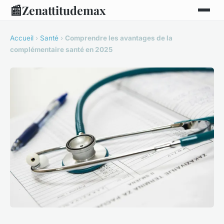
📰
Zenattitudemax
Accueil
›
Santé
›
Comprendre les avantages de la
complémentaire santé en 2025