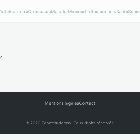
Actu
Bien-être
Grossesse
Maladie
Minceur
Professionnels
Santé
Senio
t
Mentions légales
Contact
© 2026 Zenattitudemax. Tous droits réservés.