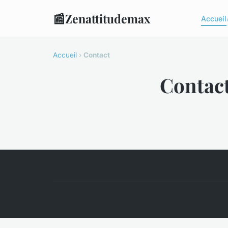
📰
Zenattitudemax
Accueil
Accueil
›
Contact
Contac