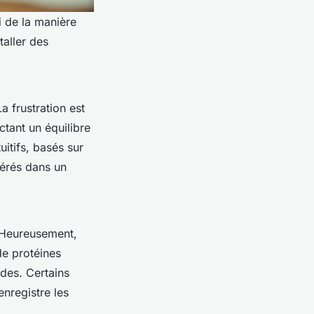
i de la manière
taller des
a frustration est
tant un équilibre
itifs, basés sur
férés dans un
 Heureusement,
de protéines
udes. Certains
nregistre les