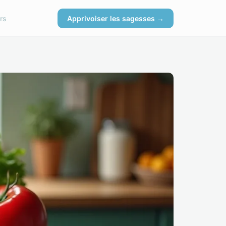
rs
Apprivoiser les sagesses →