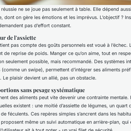
 réussie ne se joue pas seulement à table. Elle dépend auss
, dont on gère les émotions et les imprévus. L’objectif ? Ins
demandent pas d’effort constant.
ur de l'assiette
tient pas compte des goûts personnels est voué à l’échec. L
t de reprise de poids. Manger ce qu’on aime, tout en respec
 non seulement possible, mais recommandé. Des systèmes intu
 (comme un swipe), permettent d’intégrer ses aliments pré
. Le plaisir devient un allié, pas un obstacle.
portions sans pesage systématique
nt des aliments peut vite devenir une contrainte mentale.
elles existent : une moitié d’assiette de légumes, un quart 
 de féculents. Ces repères simples s’ancrent dans les habit
 proposent même un suivi automatique en arrière-plan, qui e
utilisateur ait à tout noter - un vrai filet de sécurité.