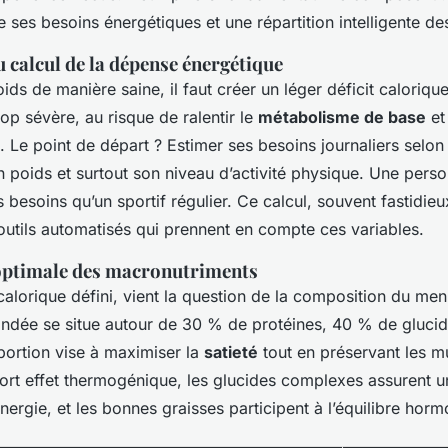
ses besoins énergétiques et une répartition intelligente de
 calcul de la dépense énergétique
ds de manière saine, il faut créer un léger déficit calorique
rop sévère, au risque de ralentir le
métabolisme de base
et
 Le point de départ ? Estimer ses besoins journaliers selon
on poids et surtout son niveau d’activité physique. Une pers
besoins qu’un sportif régulier. Ce calcul, souvent fastidieu
 outils automatisés qui prennent en compte ces variables.
 optimale des macronutriments
calorique défini, vient la question de la composition du men
dée se situe autour de 30 % de protéines, 40 % de gluci
oportion vise à maximiser la
satieté
tout en préservant les m
fort effet thermogénique, les glucides complexes assurent un
nergie, et les bonnes graisses participent à l’équilibre horm