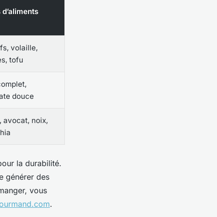
 d’aliments
s, volaille,
s, tofu
complet,
atate douce
, avocat, noix,
hia
our la durabilité.
de générer des
 manger, vous
hgourmand.com
.