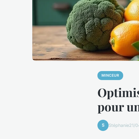
MINCEUR
Optimi
pour un
S
Stéphanie
21/0