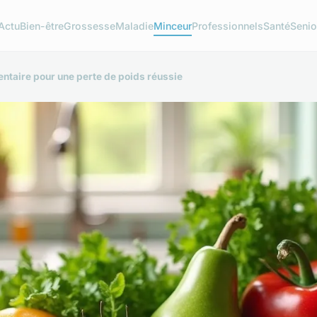
Actu
Bien-être
Grossesse
Maladie
Minceur
Professionnels
Santé
Senio
ntaire pour une perte de poids réussie