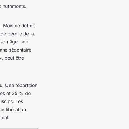
s nutriments.
. Mais ce déficit
 de perdre de la
 son âge, son
onne sédentaire
x, peut être
u. Une répartition
des et 35 % de
uscles. Les
e libération
onal.