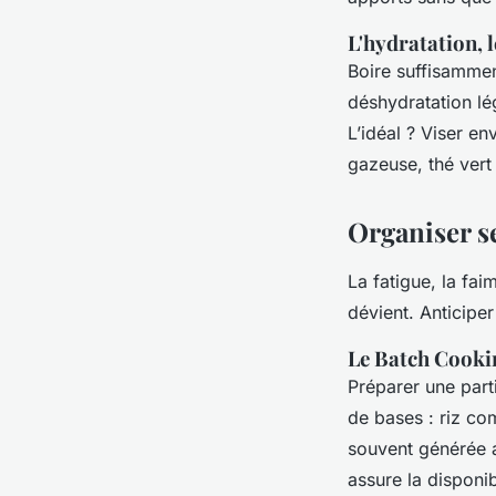
L'hydratation, 
Boire suffisammen
déshydratation lé
L’idéal ? Viser en
gazeuse, thé vert 
Organiser se
La fatigue, la fa
dévient. Anticiper
Le Batch Cookin
Préparer une parti
de bases : riz com
souvent générée a
assure la disponib