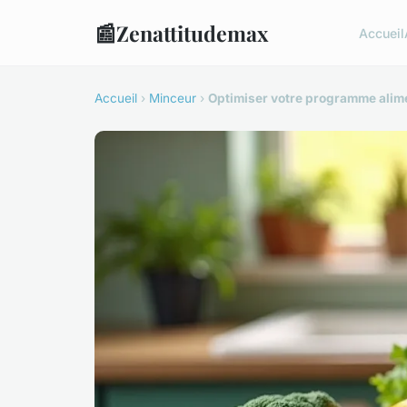
📰
Zenattitudemax
Accueil
Accueil
›
Minceur
›
Optimiser votre programme alime