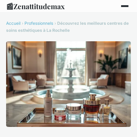
📰
Zenattitudemax
Accueil
›
Professionnels
›
Découvrez les meilleurs centres de
soins esthétiques à La Rochelle